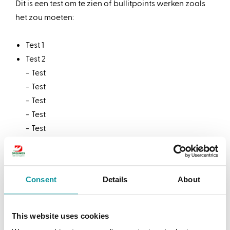
Dit is een test om te zien of bullitpoints werken zoals
het zou moeten:
Test 1
Test 2
Test
Test
Test
Test
Test
Test
Test 3
Consent
Details
About
Test 4
Test
This website uses cookies