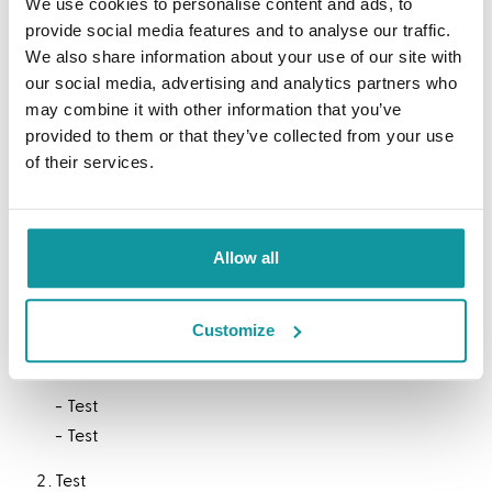
En dan weer een regel maar dan met een
We use cookies to personalise content and ads, to
provide social media features and to analyse our traffic.
genummerde lijst:
We also share information about your use of our site with
our social media, advertising and analytics partners who
Test
may combine it with other information that you’ve
Test
provided to them or that they’ve collected from your use
Test
of their services.
Met meerdere verdiepingen:
Allow all
Test
Test
Test test
Customize
Test
Test
Test
Test