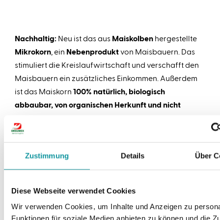
Nachhaltig:
Neu ist das aus
Maiskolben
hergestellte
Mikrokorn
, ein
Nebenprodukt
von Maisbauern. Das
stimuliert die Kreislaufwirtschaft und verschafft den
Maisbauern ein zusätzliches Einkommen. Außerdem
ist das Maiskorn
100% natürlich, biologisch
abbaubar,
von organischen Herkunft und nicht
gentechnisch verändert
. Alle Inhaltsstoffe werden
aus Europa
bezogen.
Zustimmung
Details
Über C
Das verbesserte Dreumex Special ist jetzt in
Wiederverkaufsstellen und im Internet erhältlich. Die
Verpackungen mit dieser verbesserten Formel sind
Diese Webseite verwendet Cookies
leicht an dem Etikett "New & Improved" zu erkennen.
Wir verwenden Cookies, um Inhalte und Anzeigen zu persona
Funktionen für soziale Medien anbieten zu können und die Zug