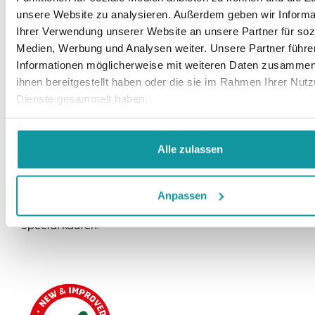
Mehr erfahren?
unsere Website zu analysieren. Außerdem geben wir Informa
Ihrer Verwendung unserer Website an unsere Partner für soz
Klicken Sie hier
, wenn Sie weitere Informationen über
Medien, Werbung und Analysen weiter. Unsere Partner führe
unseren Dreumex Special Handreiniger wünschen,
Informationen möglicherweise mit weiteren Daten zusammen,
oder kontaktieren Sie unseren Kundendienst über das
ihnen bereitgestellt haben oder die sie im Rahmen Ihrer Nut
Kontaktformular
oder telefonisch unter +31 412 - 406
Dienste gesammelt haben.
506.
Alle zulassen
*Getestet von Dreumex im Februar/März 2023 unter
72 Anwendern bei bestehenden Endkunden in der
Anpassen
Automobilindustrie und Industrie, die Dreumex
Special kaufen.