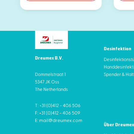
Desinfektion
Dreumex B.V.
Desinfektionst
Handdesinfekt
Dommelstraat 1
Spender & Hal
5347 JK Oss
The Netherlands
T: +31 (0)412 - 406 506
F: +31 (0)412 - 406 509
E:
mail@dreumex.com
Über Dreumex