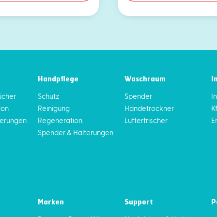
Handpflege
Waschraum
I
ücher
Schutz
Spender
I
ion
Reinigung
Händetrockner
K
terungen
Regeneration
Lufterfrischer
E
Spender & Halterungen
Marken
Support
P