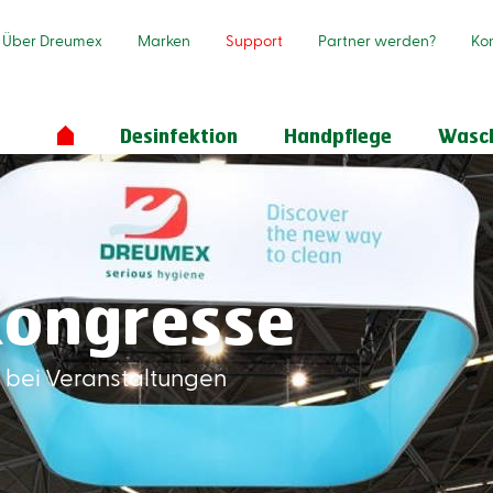
Über Dreumex
Marken
Support
Partner werden?
Ko
Desinfektion
Handpflege
Wasc
Kongresse
x bei Veranstaltungen