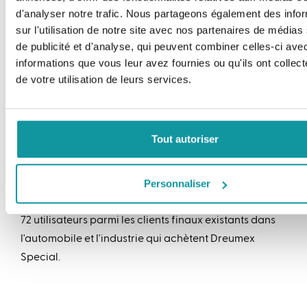
l'étiquette "New & Improved".
d'analyser notre trafic. Nous partageons également des info
sur l'utilisation de notre site avec nos partenaires de médias
Vous voulez en savoir plus ?
de publicité et d'analyse, qui peuvent combiner celles-ci ave
informations que vous leur avez fournies ou qu'ils ont collect
Cliquez ici
si vous souhaitez obtenir plus
de votre utilisation de leurs services.
d'informations sur notre nettoyant pour les mains
Dreumex Special ou contactez notre équipe service
clientèle via le
formulaire de contact
ou par
Tout autoriser
téléphone au +33 (0)2 99 05 37 37
Personnaliser
* Testé par Dreumex en février/mars 2023 auprès de
72 utilisateurs parmi les clients finaux existants dans
l'automobile et l'industrie qui achètent Dreumex
Special.