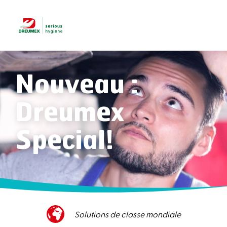
Nouveau :
Dreumex
Special!
ondiale
Service client supérieur