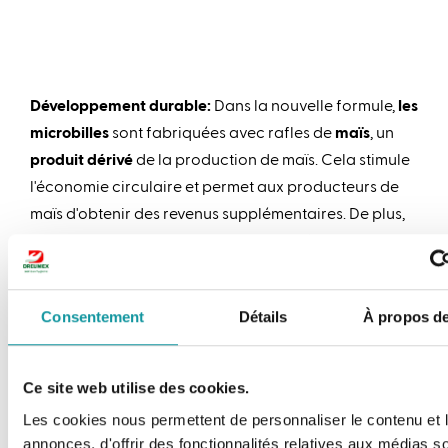
Développement durable:
Dans la nouvelle formule,
les
microbilles
sont fabriquées avec rafles de
maïs
, un
produit dérivé
de la production de maïs. Cela stimule
l'économie circulaire et permet aux producteurs de
maïs d'obtenir des revenus supplémentaires. De plus,
le grain de maïs est
100% naturel, biodégradable,
d'origine naturelle
et n’est pas génétiquement
modifié
. Tous les ingrédients proviennent
d'Europe
.
Consentement
Détails
À propos de
La formule améliorée de Dreumex Special est
désormais disponible dans les points de revente et sur
Ce site web utilise des cookies.
Internet. Les emballages contenant cette formule
Les cookies nous permettent de personnaliser le contenu et 
améliorée sont facilement reconnaissables à
annonces, d'offrir des fonctionnalités relatives aux médias s