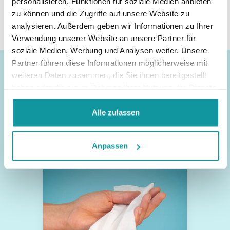
personalisieren, Funktionen für soziale Medien anbieten
zu können und die Zugriffe auf unsere Website zu
Dreumex Classic
analysieren. Außerdem geben wir Informationen zu Ihrer
Verwendung unserer Website an unsere Partner für
soziale Medien, Werbung und Analysen weiter. Unsere
Partner führen diese Informationen möglicherweise mit
weiteren Daten zusammen, die Sie ihnen bereitgestellt
Andere Produktkategorien
haben oder die sie im Rahmen Ihrer Nutzung der Dienste
gesammelt haben.
Alle zulassen
Desinfektion
Anpassen