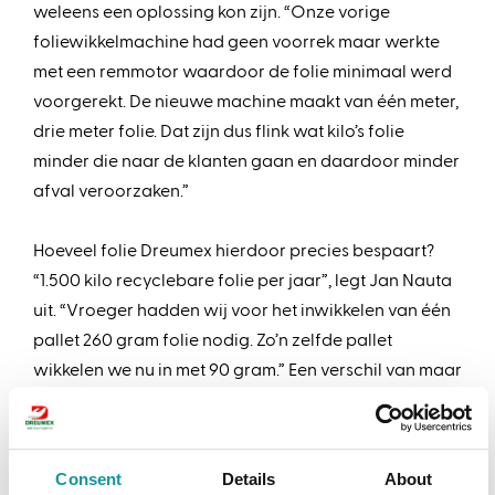
weleens een oplossing kon zijn. “Onze vorige
foliewikkelmachine had geen voorrek maar werkte
met een remmotor waardoor de folie minimaal werd
voorgerekt. De nieuwe machine maakt van één meter,
drie meter folie. Dat zijn dus flink wat kilo’s folie
minder die naar de klanten gaan en daardoor minder
afval veroorzaken.”
Hoeveel folie Dreumex hierdoor precies bespaart?
“1.500 kilo recyclebare folie per jaar”, legt Jan Nauta
uit. “Vroeger hadden wij voor het inwikkelen van één
pallet 260 gram folie nodig. Zo’n zelfde pallet
wikkelen we nu in met 90 gram.” Een verschil van maar
liefst 170 gram, oftewel meer dan 61%. Dag in, dag uit,
week na week.
Consent
Details
About