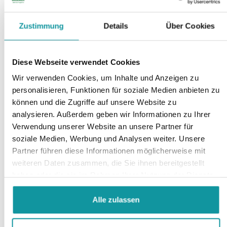
Zustimmung
Details
Über Cookies
Diese Webseite verwendet Cookies
Wir verwenden Cookies, um Inhalte und Anzeigen zu
personalisieren, Funktionen für soziale Medien anbieten zu
können und die Zugriffe auf unsere Website zu
analysieren. Außerdem geben wir Informationen zu Ihrer
Erst reinigen, dann desinfizieren
Verwendung unserer Website an unsere Partner für
Eine Desinfektion macht nur Sinn, wenn die
soziale Medien, Werbung und Analysen weiter. Unsere
Oberflächen sauber sind. Fett und Schmutz müssen
Partner führen diese Informationen möglicherweise mit
zuerst entfernt werden, sonst lassen sich hartnäckige
weiteren Daten zusammen, die Sie ihnen bereitgestellt
Bakterien, Pilze und Keime, die sich darunter befinden,
haben oder die sie im Rahmen Ihrer Nutzung der Dienste
gesammelt haben.
nicht richtig mit einem Desinfektionsmittel erreichen.
Alle zulassen
Die Reinigung mit losen (Papier-)Tüchern und Sprays
ist zeitaufwändig, verbraucht unnötige Mengen und