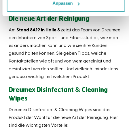
setzt zudem ungesunde Chemikalien in die Luft frei.
Anpassen
Die neue Art der Reinigung
Am
Stand 8A19 in Halle 8
zeigt das Team von Dreumex
den Inhabern von Sport- und Fitnessstudios, wie man
es anders machen kann und wie sie ihre Kunden
gesund halten können. Sie geben Tipps, welche
Kontaktstellen wie oft und von wem gereinigt und
desinfiziert werden sollten. Und vielleicht mindestens
genauso wichtig: mit welchem Produkt.
Dreumex Disinfectant & Cleaning
Wipes
Dreumex Disinfectant & Cleaning Wipes sind das
Produkt der Wahl für die neue Art der Reinigung. Hier
sind die wichtigsten Vorteile: