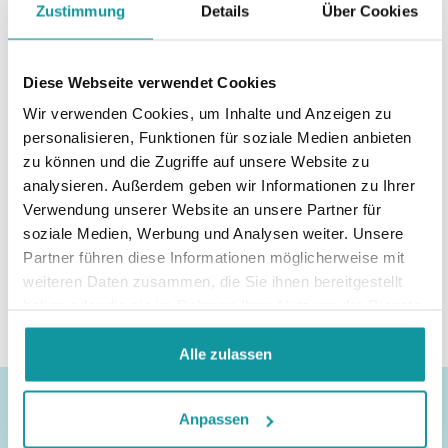
Zustimmung
Details
Über Cookies
Diese Webseite verwendet Cookies
Wir verwenden Cookies, um Inhalte und Anzeigen zu
personalisieren, Funktionen für soziale Medien anbieten
zu können und die Zugriffe auf unsere Website zu
analysieren. Außerdem geben wir Informationen zu Ihrer
Verwendung unserer Website an unsere Partner für
soziale Medien, Werbung und Analysen weiter. Unsere
Partner führen diese Informationen möglicherweise mit
Dreumex Eco
weiteren Daten zusammen, die Sie ihnen bereitgestellt
Cleaner
haben oder die sie im Rahmen Ihrer Nutzung der Dienste
gesammelt haben.
Alle zulassen
Anpassen
Andere Produktkategorien