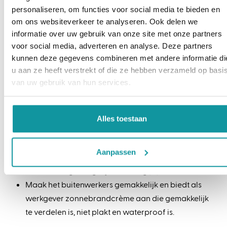
in Europa ook niet meer geclaimd worden, omdat
personaliseren, om functies voor social media te bieden en
de mate van bescherming afhankelijk is van je huid
om ons websiteverkeer te analyseren. Ook delen we
en bezigheden [
6
].
informatie over uw gebruik van onze site met onze partners
voor social media, adverteren en analyse. Deze partners
Gebruik een zonnebrandcrème die beschermt
kunnen deze gegevens combineren met andere informatie di
tegen zowel UVA als UVB [
7
].
u aan ze heeft verstrekt of die ze hebben verzameld op basi
Bescherm de huid met SPF50+
.
van uw gebruik van hun services.
Huidkanker komt het meeste voor op het hoofd en
hals. Dit zijn ook de delen van het lichaam die het
meeste in aanraking komen met de zon [
8
]. Smeer
Alles toestaan
deze lichaamsdelen dus goed in.
De zonkracht is bij bewolking nog steeds de helft
Aanpassen
van die bij heldere hemel. Je huid heeft dus ook
bescherming nodig bij bewolking [
9
].
Maak het buitenwerkers gemakkelijk en biedt als
werkgever zonnebrandcrème aan die gemakkelijk
te verdelen is, niet plakt en waterproof is.