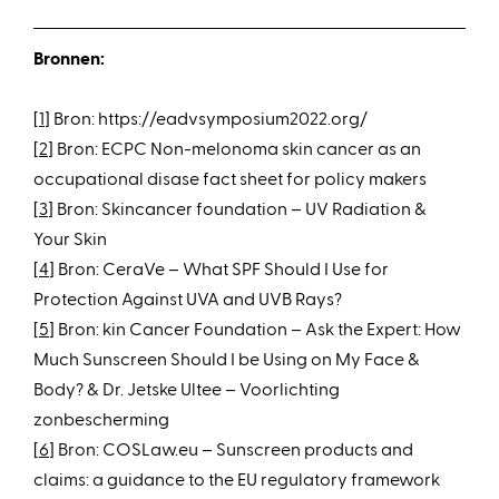
Bronnen:
[
1
] Bron: https://eadvsymposium2022.org/
[
2
] Bron: ECPC Non-melonoma skin cancer as an
occupational disase fact sheet for policy makers
[
3
] Bron: Skincancer foundation – UV Radiation &
Your Skin
[
4
] Bron: CeraVe – What SPF Should I Use for
Protection Against UVA and UVB Rays?
[
5
] Bron: kin Cancer Foundation – Ask the Expert: How
Much Sunscreen Should I be Using on My Face &
Body? & Dr. Jetske Ultee – Voorlichting
zonbescherming
[
6
] Bron: COSLaw.eu – Sunscreen products and
claims: a guidance to the EU regulatory framework