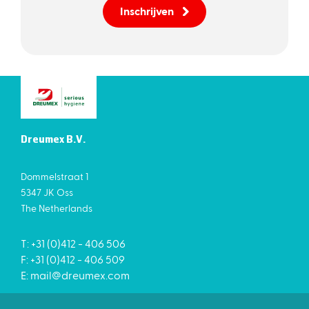
Inschrijven
Dreumex B.V.
Dommelstraat 1
5347 JK Oss
The Netherlands
T: +31 (0)412 - 406 506
F: +31 (0)412 - 406 509
E:
mail@dreumex.com