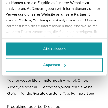
zu können und die Zugriffe auf unsere Website zu
In den meisten Fitnesszentren werden gegenwärtig
analysieren. Außerdem geben wir Informationen zu Ihrer
Verwendung unserer Website an unsere Partner für
Desinfektionssprays mit Papiertüchern verwendet.
soziale Medien, Werbung und Analysen weiter. Unsere
„Neben der unnötigen Verwendung von viel Papier
Partner führen diese Informationen möglicherweise mit
und Spray durch die Sportler müssen die Inhaber den
weiteren Daten zusammen, die Sie ihnen bereitgestellt
Spray vorher auch noch manuell verdünnen. Hält man
haben oder die sie im Rahmen Ihrer Nutzung der Dienste
sich nicht exakt an die Vorschriften, kann das
gesammelt haben.
Desinfektionsmittel seine Wirkung verfehlen. Der
Alle zulassen
große Vorteil der Dreumex Desinfektionstücher ist,
dass sie einsatzbereit sind und erwiesenermaßen die
Anpassen
wichtigsten Bakterien in einem Fitnesszentrum
abtöten. Ein anderer wichtiger Vorteil ist, dass die
Tücher weder Bleichmittel noch Alkohol, Chlor,
Aldehyde oder VOC enthalten, wodurch sie keine
Gefahr für die Geräte darstellen“, so Fannie Litjens,
Produktmanager bei Dreumex.