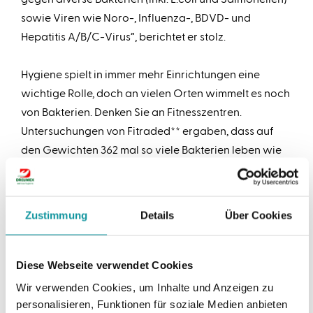
sowie Viren wie Noro-, Influenza-, BDVD- und
Hepatitis A/B/C-Virus”, berichtet er stolz.
Hygiene spielt in immer mehr Einrichtungen eine
wichtige Rolle, doch an vielen Orten wimmelt es noch
von Bakterien. Denken Sie an Fitnesszentren.
Untersuchungen von Fitraded** ergaben, dass auf
den Gewichten 362 mal so viele Bakterien leben wie
auf einer Klobrille. Die Kraftgeräte werden zwar hin
und wieder gereinigt, doch es gibt (praktisch)
niemanden, der mit einem Tuch eine Hantel abwischt.
Zustimmung
Details
Über Cookies
In Fitnesszentren kommen oft Bakterien vor wie
Staphylococcus aureus, E.coli und Salmonellen. Diese
Bakterien können bei den Sportlern
Diese Webseite verwendet Cookies
Lebensmittelvergiftung, Darm- sowie Hautinfektionen
Wir verwenden Cookies, um Inhalte und Anzeigen zu
verursachen.
personalisieren, Funktionen für soziale Medien anbieten