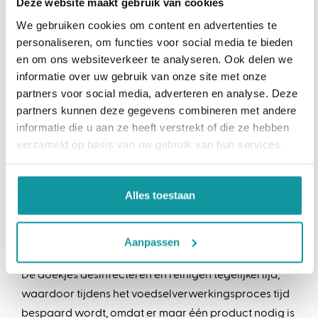
Deze website maakt gebruik van cookies
gebruiksklare doekjes die speciaal ontwikkeld zijn
We gebruiken cookies om content en advertenties te
voor de reiniging én desinfectie van
personaliseren, om functies voor social media te bieden
voedselverwerkingsgebieden en garanderen
en om ons websiteverkeer te analyseren. Ook delen we
optimale voedselveiligheid.
informatie over uw gebruik van onze site met onze
partners voor social media, adverteren en analyse. Deze
partners kunnen deze gegevens combineren met andere
informatie die u aan ze heeft verstrekt of die ze hebben
verzameld op basis van uw gebruik van hun services.
Alles toestaan
Aanpassen
De doekjes desinfecteren én reinigen tegelijkertijd,
waardoor tijdens het voedselverwerkingsproces tijd
bespaard wordt, omdat er maar één product nodig is