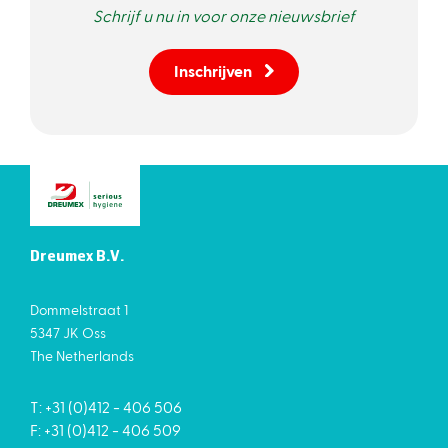
Schrijf u nu in voor onze nieuwsbrief
Inschrijven
Dreumex B.V.
Dommelstraat 1
5347 JK Oss
The Netherlands
T: +31 (0)412 - 406 506
F: +31 (0)412 - 406 509