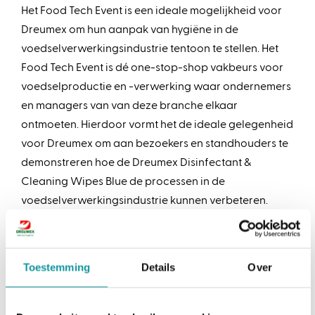
Het Food Tech Event is een ideale mogelijkheid voor
Dreumex om hun aanpak van hygiëne in de
voedselverwerkingsindustrie tentoon te stellen. Het
Food Tech Event is dé one-stop-shop vakbeurs voor
voedselproductie en -verwerking waar ondernemers
en managers van van deze branche elkaar
ontmoeten. Hierdoor vormt het de ideale gelegenheid
voor Dreumex om aan bezoekers en standhouders te
demonstreren hoe de Dreumex Disinfectant &
Cleaning Wipes Blue de processen in de
voedselverwerkingsindustrie kunnen verbeteren.
Innovatie in voedselveiligheid:
Ontdek de Dreumex Disinfectant &
Toestemming
Details
Over
Cleaning Wipes
Dreumex Disinfectant & Cleaning Wipes Blue
zijn