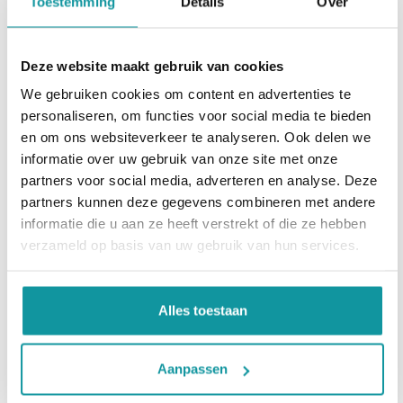
Toestemming
Details
Over
reinigingsdoeken, waaronder de
Dreumex Expert Wipes
. Deze krachtige
reinigingsdoeken verwijderen hardnekkige vervuiling
Deze website maakt gebruik van cookies
zoals verf, lijm, inkt, kit, olie en vet van handen,
We gebruiken cookies om content en advertenties te
gereedschappen en oppervlakken zonder dat water
personaliseren, om functies voor social media te bieden
nodig is. De compacte, gemakkelijk mee te nemen
en om ons websiteverkeer te analyseren. Ook delen we
verpakking maakt ze ideaal voor veeleisende
informatie over uw gebruik van onze site met onze
werkomgevingen, terwijl het gebruik van 100%
partners voor social media, adverteren en analyse. Deze
gerecyclede en recyclebare materialen, samen met
partners kunnen deze gegevens combineren met andere
een navulling die tot 83% plastic bespaart, een
informatie die u aan ze heeft verstrekt of die ze hebben
verzameld op basis van uw gebruik van hun services.
duurzamere manier van werken ondersteunt.
Betrouwbare hygiëneoplossingen voor de
Alles toestaan
voedselverwerkende industrie
Voor de voedselverwerkende sector legt Dreumex de
Aanpassen
nadruk op de