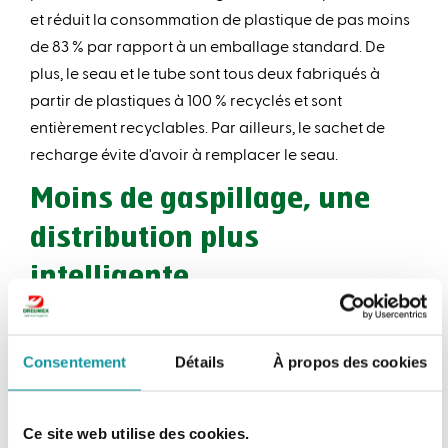
et réduit la consommation de plastique de pas moins
de 83 % par rapport à un emballage standard. De
plus, le seau et le tube sont tous deux fabriqués à
partir de plastiques à 100 % recyclés et sont
entièrement recyclables. Par ailleurs, le sachet de
recharge évite d'avoir à remplacer le seau.
Moins de gaspillage, une
distribution plus
intelligente
Grâce au système de distribution une à la fois, les
lingettes sont distribuées de manière contrôlée. Cela
Consentement
Détails
À propos des cookies
évite le gaspillage et garantit une utilisation plus
efficace sur le lieu de travail. L'emballage refermable
empêche également les lingettes de sécher,
Ce site web utilise des cookies.