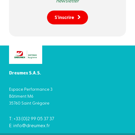
newsletter
S'inscrire
Dreumex S.A.S.
Espace Performance 3
Bâtiment M6
35760 Saint Grégoire
T: +33 (0)2 99 05 37 37
E:
info@dreumex.fr