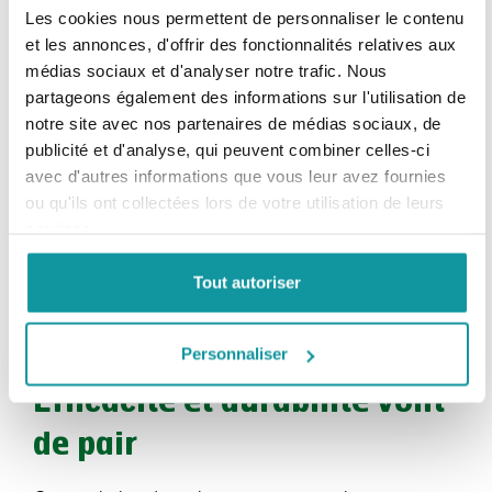
préservant ainsi leur qualité.
Les cookies nous permettent de personnaliser le contenu
et les annonces, d'offrir des fonctionnalités relatives aux
Avec une gamme de formats d'emballage
médias sociaux et d'analyser notre trafic. Nous
partageons également des informations sur l'utilisation de
disponibles, il existe une option adaptée à chaque
notre site avec nos partenaires de médias sociaux, de
environnement. Le tube facilite le transport et permet
publicité et d'analyse, qui peuvent combiner celles-ci
une utilisation immédiate sur place. Quant au seau,
avec d'autres informations que vous leur avez fournies
avec sa plus grande capacité, il dure plus longtemps
ou qu'ils ont collectées lors de votre utilisation de leurs
lorsqu'il est utilisé à un emplacement fixe. Cela permet
services.
aux professionnels de se laver les mains, de nettoyer
leurs outils et les surfaces rapidement et sans
Tout autoriser
difficulté, même dans les endroits dépourvus d'une
alimentation directe en eau.
Personnaliser
Efficacité et durabilité vont
de pair